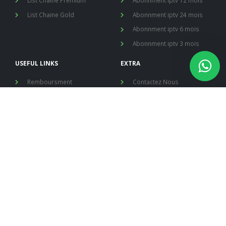
List Chaine Gold
Abonnment iptv 24 mois
Abonnment iptv 6 mois
Abonnment iptv 3 mois
USEFUL LINKS
EXTRA
Remboursment
Contactez Nous
Customer Support
My Account
Privacy Policy
IPTV Setup
TERMS OF SERVICE
NOTRE COMPAGNIE
LUXEIPTV Est le meilleur abonnement iptv au monde entier, notre
serveur est de haute qualité, stable et sans coupures, notre
support en ligne 7/7j , abonnement IPTV Premium est compatible
avec les Smart TV : LG, Samsung, Sony, Thomson ..etc, PC, tablette,
smartphone, MAG, ENIGMA2, SPARK, BOX Android.