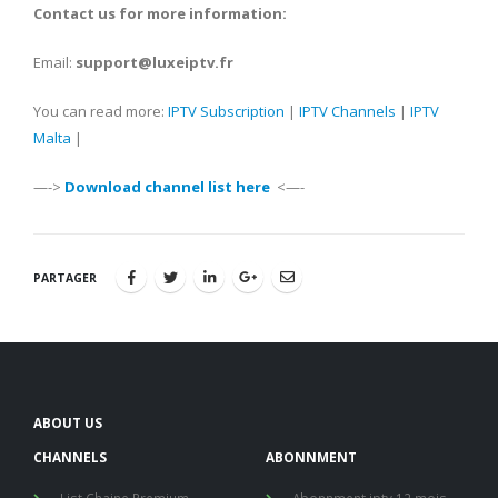
Contact us for more information:
Email:
support@luxeiptv.fr
You can read more:
IPTV Subscription
|
IPTV Channels
|
IPTV
Malta
|
—->
Download channel list here
<—-
PARTAGER
ABOUT US
CHANNELS
ABONNMENT
List Chaine Premium
Abonnment iptv 12 mois