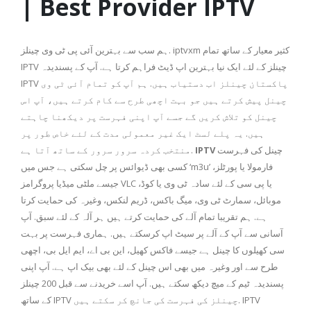
| Best Provider IPTV
ہم سب سے بہترین آئی پی ٹی وی چینلز. iptvxm کثیر معیار کے ساتھ تمام
IPTV چینلز کے لئے ایک نیا بہترین اپ ڈیٹ فراہم کرتا ہے. آپ کے پسندیدہ
IPTV پاکستان چینلز اب دستیاب ہیں. ہم آپ کو تمام آئی ٹی وی
چینل پیش کرتے ہیں جو بہت اچھی طرح سے کام کرتے ہیں، آپ اس
چینل کو تلاش کریں گے جسے آپ اپنی فہرست پر دیکھنا چاہتے
ہیں. یہ پلے لسٹ ایک غیر معمولی مدت کے لئے خاص طور پر
چینل کی فہرست
IPTV
منتخب کردہ سرور سرور کے ساتھ آتا ہے.
کسی بھی ڈیوائس پر چل سکتی ہے جس میں ‘m3u’ فارمولا یا پورٹلز،
جیسے ملٹی میڈیا پروگرامز VLC یا پی سی کے لئے سادہ ٹی وی یا کوڈ،
موبائل، سمارٹ ٹی وی، میگ باکس، ڈریم لنکس، وغیرہ کی حمایت کرتا
ہے. ہم تقریبا تمام آلے کی حمایت کرتے ہیں ہر آلہ کے لئے سبق. آپ
آسانی سے آپ کے آلے پر سیٹ اپ کرسکتے ہیں. ہماری فہرست پر بہت
سی کھیلوں کا چینل ہے جیسے فاکس کھیل، این بی اے، ایم ایل بی، اچھی
طرح سے اور وغیرہ میں بھی اس چینل کے لئے بھی بیک اپ ہے. آپ اپنی
پسندیدہ ٹیم کے میچ دیکھ سکتے ہیں. آپ اسے خریدنے سے قبل 200 چینلز
کے ساتھ IPTV چینلز کی فہرست کی جانچ کر سکتے ہیں. IPTV