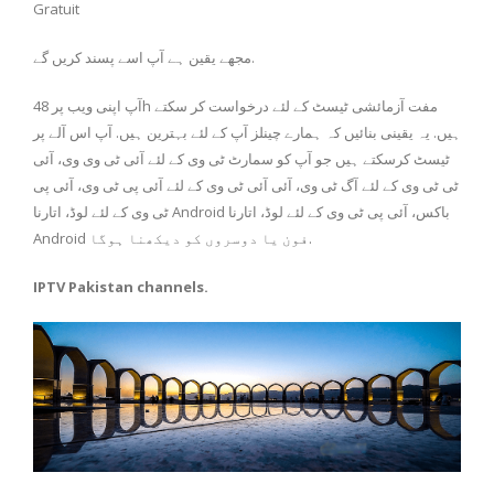
Gratuit
مجھے یقین ہے آپ اسے پسند کریں گے.
آپ اپنی ویب پر 48h مفت آزمائشی ٹیسٹ کے لئے درخواست کر سکتے
ہیں. یہ یقینی بنائیں کہ ہمارے چینلز آپ کے لئے بہترین ہیں. آپ اس آلے پر
ٹیسٹ کرسکتے ہیں جو آپ کو سمارٹ ٹی وی کے لئے آئی ٹی وی وی، آئی
ٹی ٹی وی کے لئے آگ ٹی وی، آئی آئی ٹی وی کے لئے آئی پی ٹی وی، آئی پی
ٹی وی کے لئے لوڈ، اتارنا Android باکس، آئی پی ٹی وی کے لئے لوڈ، اتارنا
Android فون یا دوسروں کو دیکھنا ہوگا.
IPTV Pakistan channels.