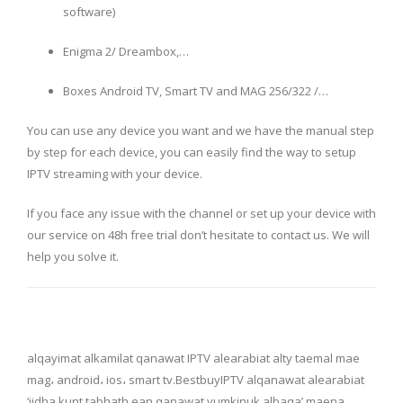
software)
Enigma 2/ Dreambox,…
Boxes Android TV, Smart TV and MAG 256/322 /…
You can use any device you want and we have the manual step
by step for each device, you can easily find the way to setup
IPTV streaming with your device.
If you face any issue with the channel or set up your device with
our service on 48h free trial don’t hesitate to contact us. We will
help you solve it.
alqayimat alkamilat qanawat IPTV alearabiat alty taemal mae
mag، android، ios، smart tv.BestbuyIPTV alqanawat alearabiat
‘iidha kunt tabhath ean qanawat yumkinuk albaqa’ maena.