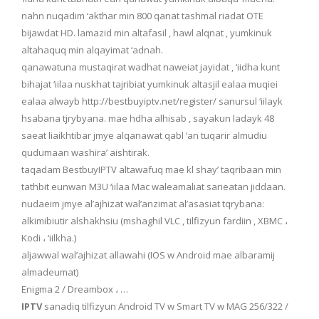
nahn nuqadim ‘akthar min 800 qanat tashmal riadat OTE
bijawdat HD. lamazid min altafasil , hawl alqnat , yumkinuk
altahaquq min alqayimat ‘adnah.
qanawatuna mustaqirat wadhat naweiat jayidat , ‘iidha kunt
bihajat ‘iilaa nuskhat tajribiat yumkinuk altasjil ealaa muqiei
ealaa alwayb http://bestbuyiptv.net/register/ sanursul ‘iilayk
hsabana tjrybyana. mae hdha alhisab , sayakun ladayk 48
saeat liaikhtibar jmye alqanawat qabl ‘an tuqarir almudiu
qudumaan washira’ aishtirak.
taqadam BestbuyIPTV altawafuq mae kl shay’ taqribaan min
tathbit eunwan M3U ‘iilaa Mac waleamaliat sarieatan jiddaan.
nudaeim jmye al’ajhizat wal’anzimat al’asasiat tqrybana:
alkimibiutir alshakhsiu (mshaghil VLC , tilfizyun fardiin , XBMC ،
Kodi ، ‘iilkha.)
aljawwal wal’ajhizat allawahi (IOS w Android mae albaramij
almadeumat)
Enigma 2 / Dreambox ، …
IPTV
sanadiq tilfizyun Android TV w Smart TV w MAG 256/322 /