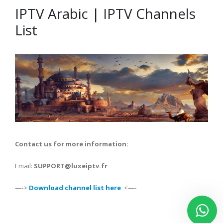
IPTV Arabic | IPTV Channels
List
nous somme en ligne si vous
avez besoin d'aide contacter
nous via whatsapp!
👋Bonjour, comment vous
Contact us for more information:
aide?
Email:
SUPPORT@luxeiptv.fr
—->
Download channel list here
<—-