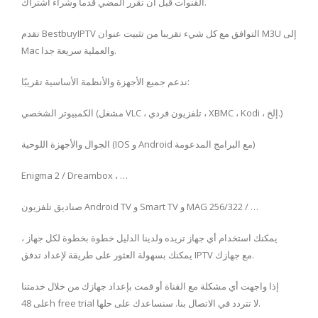
القنوات قبل أن تقرر المضي قدما وشراء اشتراك.
تقدم BestbuyIPTV التوافق مع كل شيء تقريبا من تثبيت عنوان M3U إلى
Mac والعملية سريعة جدا.
ندعم جميع الأجهزة والأنظمة الأساسية تقريبًا:
الكمبيوتر الشخصي (مشغل VLC ، تلفزيون فردي ، XBMC ، Kodi ، إلخ.)
الجوال والأجهزة اللوحية (IOS و Android مع البرامج المدعومة)
Enigma 2 / Dreambox ، …
صناديق تلفزيون Android TV و Smart TV و MAG 256/322 / …
يمكنك استخدام أي جهاز تريده ولدينا الدليل خطوة بخطوة لكل جهاز ،
يمكنك بسهولة العثور على طريقة لإعداد تدفق IPTV مع جهازك.
إذا واجهت أي مشكلة مع القناة أو قمت بإعداد جهازك من خلال خدمتنا
على 48h free trial لا تتردد في الاتصال بنا. سنساعدك على حلها.