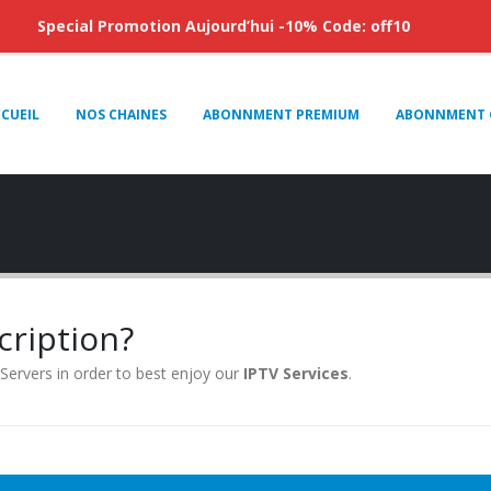
Special Promotion Aujourd’hui -10% Code: off10
CUEIL
NOS CHAINES
ABONNMENT PREMIUM
ABONNMENT 
cription?
 Servers in order to best enjoy our
IPTV Services
.