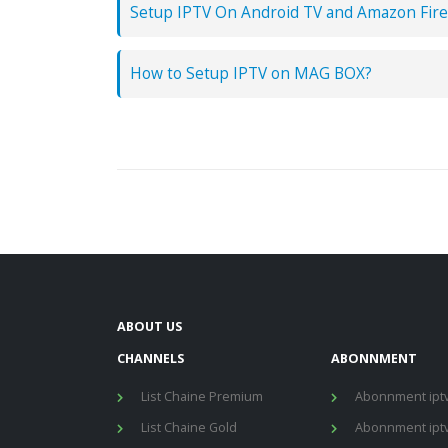
Setup IPTV On Android TV and Amazon Fire
How to Setup IPTV on MAG BOX?
ABOUT US
CHANNELS
ABONNMENT
List Chaine Premium
Abonnment iptv
List Chaine Gold
Abonnment iptv