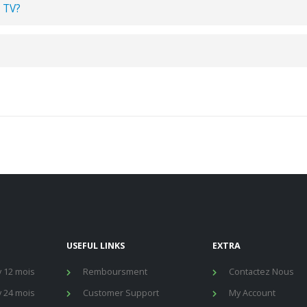
 TV?
USEFUL LINKS
EXTRA
 12 mois
Remboursment
Contactez Nous
 24 mois
Customer Support
My Account