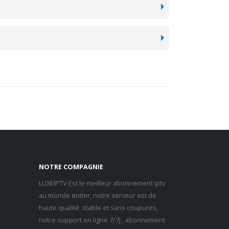
NOTRE COMPAGNIE
LUXEIPTV Est le meilleur abonnement iptv
au monde entier, notre serveur est de
haute qualité, stable et sans coupures,
notre support en ligne 7/7j , abonnement