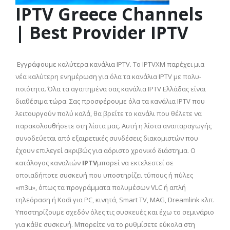
IPTV Greece Channels
| Best Provider IPTV
Εγγράφουμε καλύτερα κανάλια IPTV. Το IPTVXM παρέχει μια
νέα καλύτερη ενημέρωση για όλα τα κανάλια IPTV με πολυ-
ποιότητα. Όλα τα αγαπημένα σας κανάλια IPTV Ελλάδας είναι
διαθέσιμα τώρα. Σας προσφέρουμε όλα τα κανάλια IPTV που
λειτουργούν πολύ καλά, θα βρείτε το κανάλι που θέλετε να
παρακολουθήσετε στη λίστα μας. Αυτή η λίστα αναπαραγωγής
συνοδεύεται από εξαιρετικές συνδέσεις διακομιστών που
έχουν επιλεγεί ακριβώς για αόριστο χρονικό διάστημα. Ο
κατάλογος καναλιών
IPTV
μπορεί να εκτελεστεί σε
οποιαδήποτε συσκευή που υποστηρίζει τύπους ή πύλες
«m3u», όπως τα προγράμματα πολυμέσων VLC ή απλή
τηλεόραση ή Kodi για PC, κινητά, Smart TV, MAG, Dreamlink κλπ.
Υποστηρίζουμε σχεδόν όλες τις συσκευές και έχω το σεμινάριο
για κάθε συσκευή. Μπορείτε να το ρυθμίσετε εύκολα στη