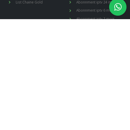
List Chaine Gold
Abonnment iptv 24 mois
Abonnment iptv 6 mois
Abonnment iptv 3 mois
USEFUL LINKS
EXTRA
Remboursment
Contactez Nous
Customer Support
My Account
Privacy Policy
IPTV Setup
TERMS OF SERVICE
NOTRE COMPAGNIE
LUXEIPTV Est le meilleur abonnement iptv au monde entier, notre
serveur est de haute qualité, stable et sans coupures, notre
support en ligne 7/7j , abonnement IPTV Premium est compatible
avec les Smart TV : LG, Samsung, Sony, Thomson ..etc, PC, tablette,
smartphone, MAG, ENIGMA2, SPARK, BOX Android.