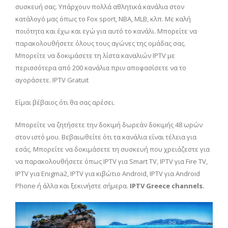
συσκευή σας. Υπάρχουν πολλά αθλητικά κανάλια στον
κατάλογό μας όπως το Fox sport, NBA, MLB, κλπ. Με καλή
ποιότητα και έχω και εγώ για αυτό το κανάλι. Μπορείτε να
παρακολουθήσετε όλους τους αγώνες της ομάδας σας.
Μπορείτε να δοκιμάσετε τη λίστα καναλιών IPTV με
περισσότερα από 200 κανάλια πριν αποφασίσετε να το
αγοράσετε. IPTV Gratuit
Είμαι βέβαιος ότι θα σας αρέσει.
Μπορείτε να ζητήσετε την δοκιμή δωρεάν δοκιμής 48 ωρών
στον ιστό μου. Βεβαιωθείτε ότι τα κανάλια είναι τέλεια για
εσάς. Μπορείτε να δοκιμάσετε τη συσκευή που χρειάζεστε για
να παρακολουθήσετε όπως IPTV για Smart TV, IPTV για Fire TV,
IPTV για Enigma2, IPTV για κιβώτιο Android, IPTV για Android
Phone ή άλλα και ξεκινήστε σήμερα.
IPTV Greece channels.