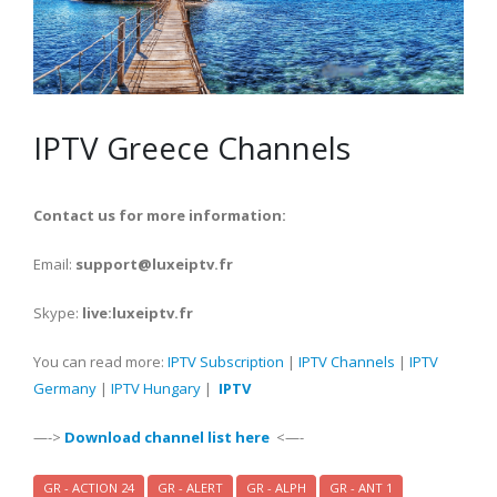
IPTV Greece Channels
Contact us for more information:
Email:
support@luxeiptv.fr
Skype:
live:luxeiptv.fr
You can read more:
IPTV Subscription
|
IPTV Channels
|
IPTV
Germany
|
IPTV Hungary
|
IPTV
—->
Download channel list here
<—-
GR - ACTION 24
GR - ALERT
GR - ALPH
GR - ANT 1