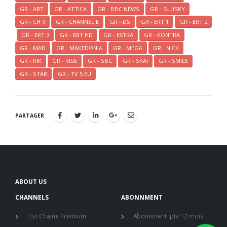
GR - ART
GR - ATTICA
GR - BBC NEWS
GR - BLUSKY
GR - CH 9
GR - CHANNEL E
GR - DS
GR - ERT 1
GR - ERT 2
GR - ERT 3
GR - ERT HD
GR - EXTRA
GR - KONTRA
GR - MAD
GR - MAKEDONIA
GR - MEGA
GR - NICK
GR - RIK
GR - RISE
GR - SBC
GR - SKAI
GR - SMILE
GR - STAR
GR - TV 5 EU
PARTAGER
ABOUT US
CHANNELS
ABONNMENT
List Chaine Premium
Abonnment iptv 12 mois