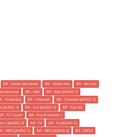
BR - Globo Nordeste
BR - Globo Rio
BR - Record
ternacional
BR - A&E
BR - A&E [AUDIO 1]
R - Cinebrasil
BR - Cinemax
BR - Cinemax [AUDIO 1]
nous somme en ligne si vous
x [AUDIO 1]
BR - Fox [AUDIO 2]
BR - Fox life
avez besoin d'aide contacter
nous via whatsapp!
BR - TC Touch
BR - Fox Premium 1
um 2 [AUDIO 2]
BR - Fx
BR - Fx [AUDIO 1]
👋Bonjour, comment vous
R - HBO [AUDIO 1]
BR - HBO [AUDIO 2]
BR - HBO2
aide?