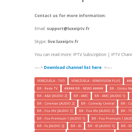
Contact us for more information:
Email:
support@luxeiptv.fr
Skype:
live:luxeiptv.fr
You can read more: IPTV Subscription | IPTV Chan
—->
Download channel list here
<—-
VENEZUELA - TVO
VENEZUELA - VENEVISION PLUS
##
BR - Rede TV
##### BR - NEWS #####
BR - Globo N
BR - A&E [AUDIO 2]
BR - AMC
BR - AMC [AUDIO 1]
BR - Cinemax [AUDIO 2]
BR - Comedy Central
BR - C
BR - Fox life [AUDIO 1]
BR - Fox life [AUDIO 2]
BR - T
BR - Fox Premium 1 [AUDIO 1]
BR - Fox Premium 1 [AUD
BR - Fx [AUDIO 2]
BR - ID
BR - ID [AUDIO 1]
BR - I