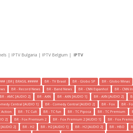
nels | IPTV Bulgaria | IPTV Belgium |
IPTV
### |BR| BRASIL #####
BR - TV Brasil
BR - Globo SP
BR - Globo Minas
ews
BR - Record News
BR - Band News
BR - CNN Espanhol
BR - CNN In
BR - AMC [AUDIO 2]
BR - AXN
BR - AXN [AUDIO 1]
BR - AXN [AUDIO 2]
B
omedy Central [AUDIO 1]
BR - Comedy Central [AUDIO 2]
BR - Fox
BR - Fo
C Action
BR - TC Cult
BR - TC fun
BR - TC Pipoca
BR - TC Premium
IO 2]
BR - Fox Premium 2
BR - Fox Premium 2 [AUDIO 1]
BR - Fox Premi
D [AUDIO 2]
BR - H2
BR - H2 [AUDIO 1]
BR - H2 [AUDIO 2]
BR - HBO
B