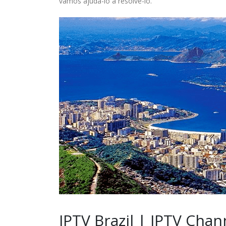
vamos ajudá-lo a resolvê-lo.
IPTV Brazil | IPTV Chan