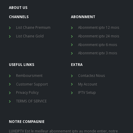
ABOUT US
CHANNELS
ABONNMENT
List Chaine Premium
Abonnment iptv 12 mois
List Chaine Gold
Abonnment iptv 24 mois
Abonnment iptv 6 mois
Abonnment iptv 3 mois
USEFUL LINKS
EXTRA
Remboursment
Contactez Nous
Customer Support
My Account
Privacy Policy
IPTV Setup
TERMS OF SERVICE
NOTRE COMPAGNIE
LUXEIPTV Est le meilleur abonnement iptv au monde entier, notre