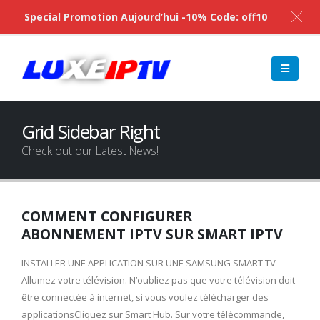
Special Promotion Aujourd’hui -10% Code: off10
Grid Sidebar Right
Check out our Latest News!
COMMENT CONFIGURER
ABONNEMENT IPTV SUR SMART IPTV
INSTALLER UNE APPLICATION SUR UNE SAMSUNG SMART TV
Allumez votre télévision. N’oubliez pas que votre télévision doit
être connectée à internet, si vous voulez télécharger des
applicationsCliquez sur Smart Hub. Sur votre télécommande,