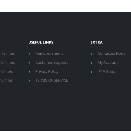
USEFUL LINKS
EXTRA
 12 mois
Remboursment
Contactez Nous
 24 mois
Customer Support
My Account
 6 mois
Privacy Policy
IPTV Setup
 3 mois
TERMS OF SERVICE