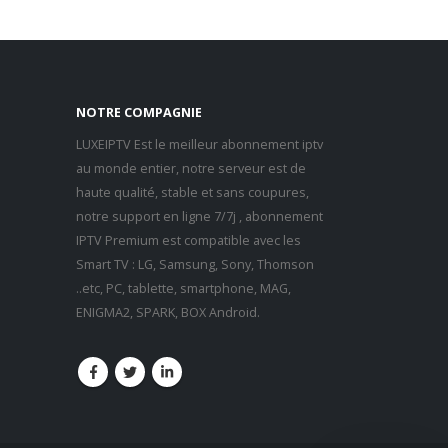
NOTRE COMPAGNIE
LUXEIPTV Est le meilleur abonnement iptv
au monde entier, notre serveur est de
haute qualité, stable et sans coupures,
notre support en ligne 7/7j , abonnement
IPTV Premium est compatible avec les
Smart TV : LG, Samsung, Sony, Thomson
..etc, PC, tablette, smartphone, MAG,
ENIGMA2, SPARK, BOX Android.