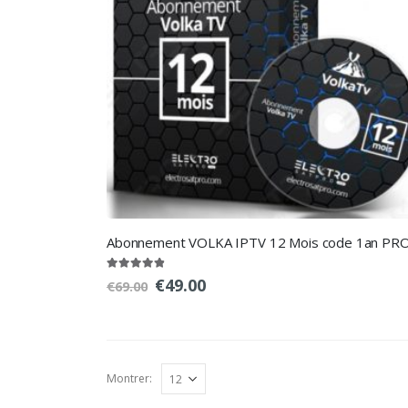
Abonnement VOLKA IPTV 12 Mois code 1an PR
4.8
out of 5
Le
Le
€
49.00
€
69.00
prix
prix
initial
actuel
était :
est :
€69.00.
€49.00.
Montrer: