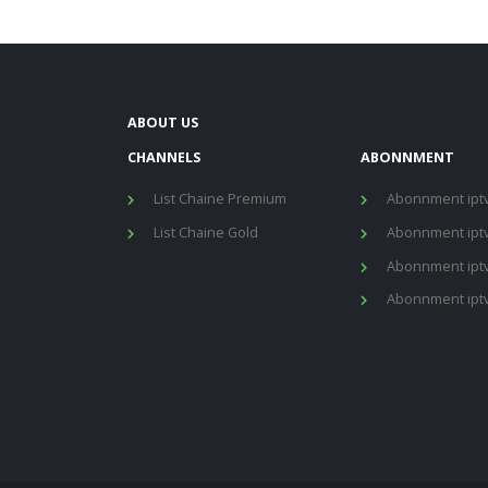
ABOUT US
CHANNELS
ABONNMENT
List Chaine Premium
Abonnment iptv
List Chaine Gold
Abonnment iptv
Abonnment iptv
Abonnment iptv